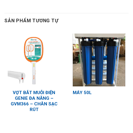
SẢN PHẨM TƯƠNG TỰ
VỢT BẮT MUỖI ĐIỆN
MÁY 50L
GENIE ĐA NĂNG –
GVM366 – CHÂN SẠC
RÚT